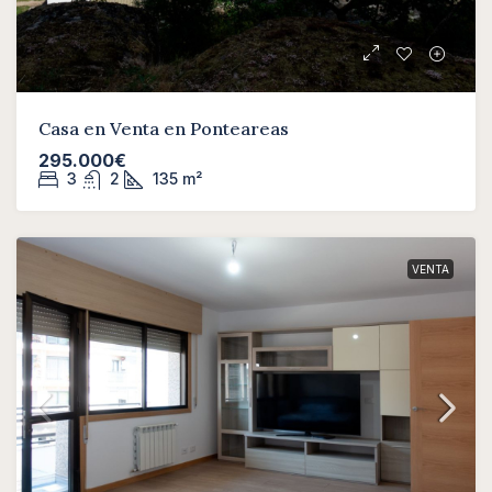
Casa en Venta en Ponteareas
295.000€
3
2
135
m²
VENTA