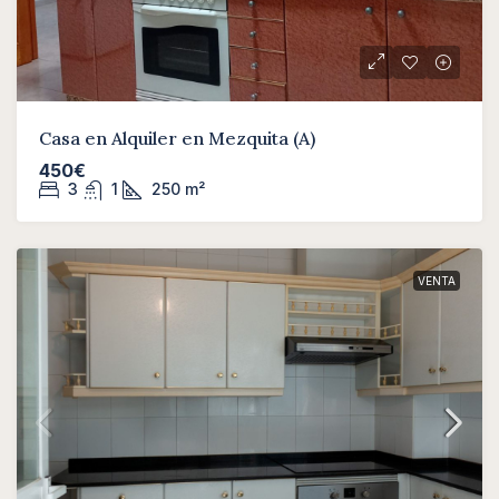
Casa en Alquiler en Mezquita (A)
450€
3
1
250
m²
VENTA