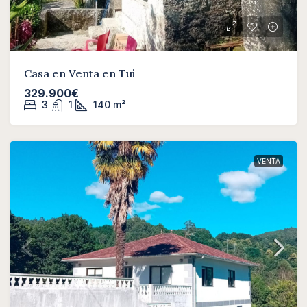
Casa en Venta en Tui
329.900€
3
1
140
m²
VENTA