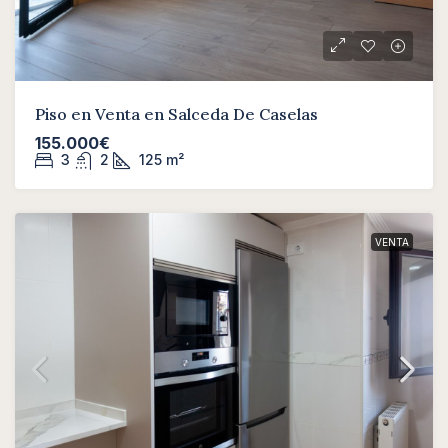
Piso en Venta en Salceda De Caselas
155.000€
3
2
125
m²
VENTA