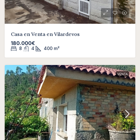
Casa en Venta en Vilardevos
180.000€
8
4
400
m²
VENTA