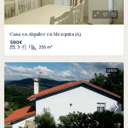
Casa en Alquiler en Mezquita (A)
590€
3
1
255
m²
VENTA