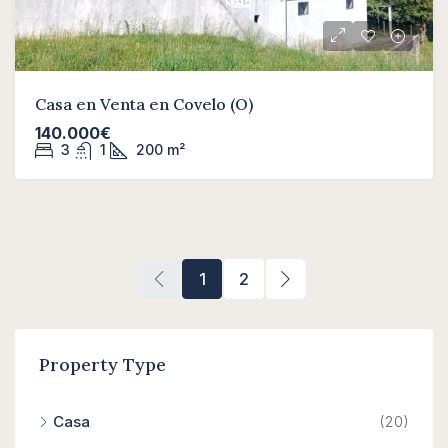
Casa en Venta en Covelo (O)
140.000€
3
1
200
m²
1
2
Property Type
Casa
(20)