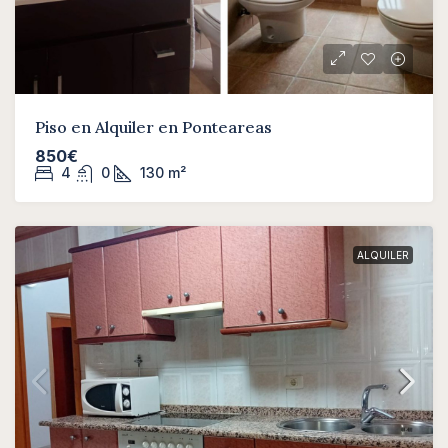
Piso en Alquiler en Ponteareas
850€
4
0
130
m²
ALQUILER