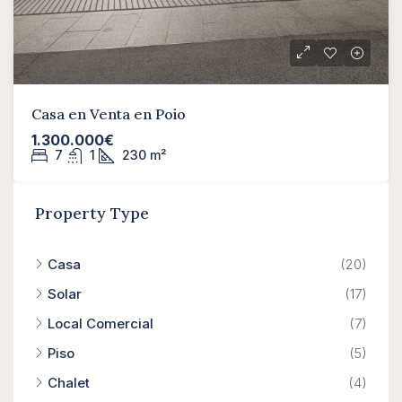
Casa en Venta en Poio
1.300.000€
7
1
230
m²
Property Type
Casa
(20)
Solar
(17)
Local Comercial
(7)
Piso
(5)
Chalet
(4)