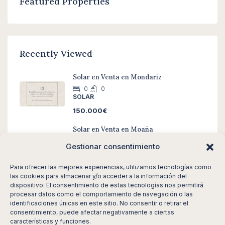
Featured Properties
Recently Viewed
Solar en Venta en Mondariz
0
0
SOLAR
150.000€
Solar en Venta en Moaña
0
0
Gestionar consentimiento
SOLAR
100.000€
Para ofrecer las mejores experiencias, utilizamos tecnologías como
las cookies para almacenar y/o acceder a la información del
Casa en Venta en Salceda De Caselas
dispositivo. El consentimiento de estas tecnologías nos permitirá
3
2
140
m²
procesar datos como el comportamiento de navegación o las
CASA
identificaciones únicas en este sitio. No consentir o retirar el
consentimiento, puede afectar negativamente a ciertas
100.000€
características y funciones.