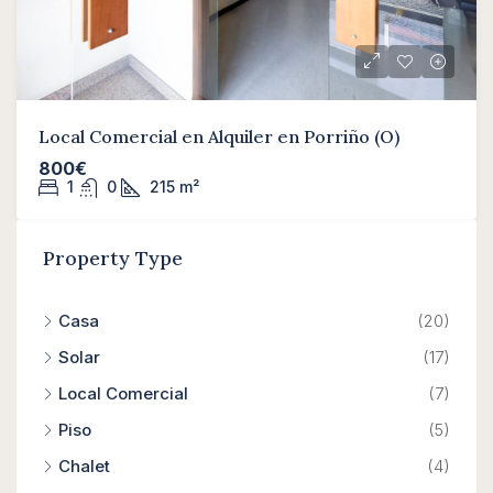
Local Comercial en Alquiler en Porriño (O)
800€
1
0
215
m²
Property Type
Casa
(20)
Solar
(17)
Local Comercial
(7)
Piso
(5)
Chalet
(4)