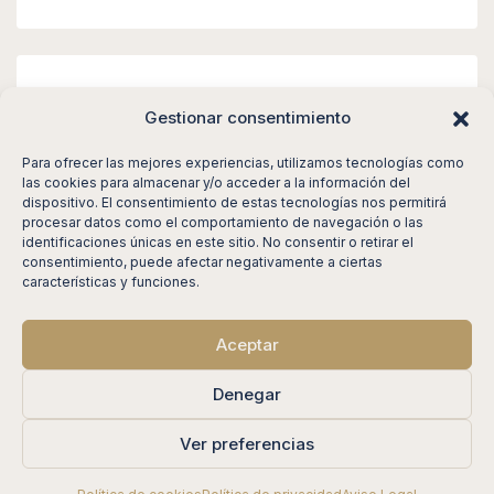
Meta
Gestionar consentimiento
Acceder
Para ofrecer las mejores experiencias, utilizamos tecnologías como
las cookies para almacenar y/o acceder a la información del
Feed de entradas
dispositivo. El consentimiento de estas tecnologías nos permitirá
procesar datos como el comportamiento de navegación o las
Feed de comentarios
identificaciones únicas en este sitio. No consentir o retirar el
consentimiento, puede afectar negativamente a ciertas
WordPress.org
características y funciones.
Aceptar
© DRD Properties - All rights reserved
Denegar
Ver preferencias