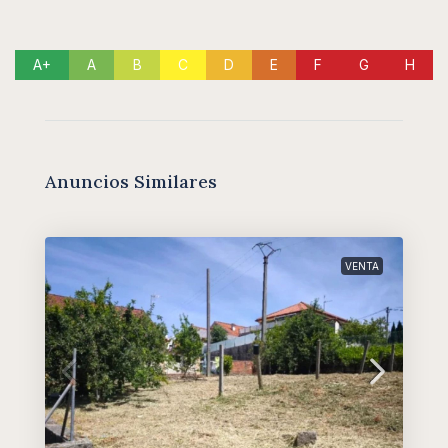
A+
A
B
C
D
E
F
G
H
Anuncios Similares
VENTA