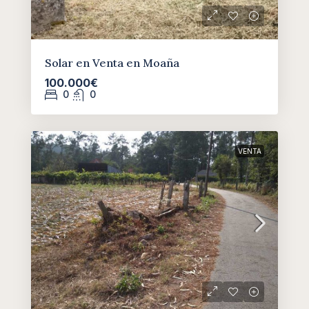
Solar en Venta en Moaña
100.000€
0
0
VENTA