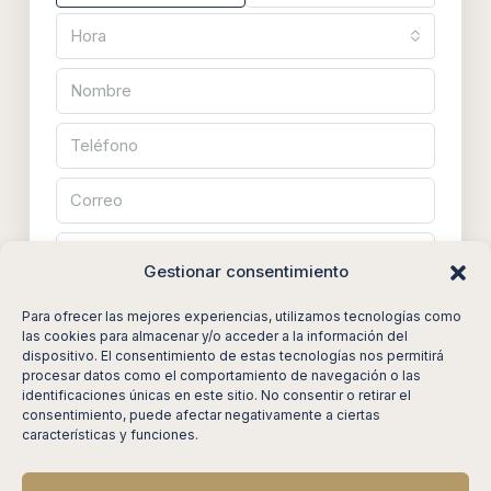
Hora
Gestionar consentimiento
Para ofrecer las mejores experiencias, utilizamos tecnologías como
las cookies para almacenar y/o acceder a la información del
dispositivo. El consentimiento de estas tecnologías nos permitirá
Al enviar este formulario, acepto
Términos de uso
procesar datos como el comportamiento de navegación o las
identificaciones únicas en este sitio. No consentir o retirar el
Solicitar visita
consentimiento, puede afectar negativamente a ciertas
características y funciones.