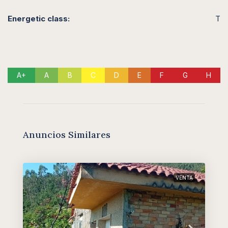
Energetic class:
T
A+
A
B
C
D
E
F
G
H
Anuncios Similares
VENTA