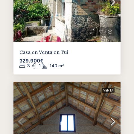
Casa en Venta en Tui
329.900€
3
1
140
m²
VENTA