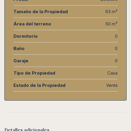
Tamaño de la Propiedad
93 m²
Área del terreno
50 m²
Dormitorio
0
Baño
0
Garaje
0
Tipo de Propiedad
Casa
Estado de la Propiedad
Venta
Detalles adicionales