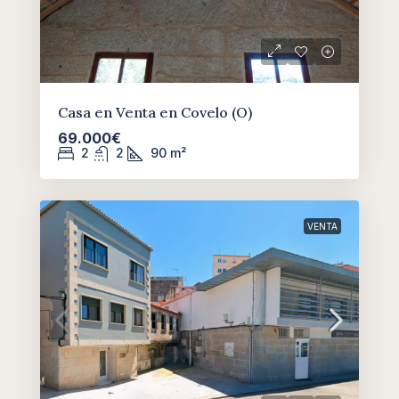
Casa en Venta en Covelo (O)
69.000€
2
2
90
m²
VENTA