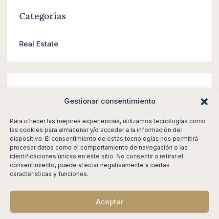
Categorías
Real Estate
Meta
Gestionar consentimiento
Acceder
Para ofrecer las mejores experiencias, utilizamos tecnologías como
las cookies para almacenar y/o acceder a la información del
Feed de entradas
dispositivo. El consentimiento de estas tecnologías nos permitirá
procesar datos como el comportamiento de navegación o las
Feed de comentarios
identificaciones únicas en este sitio. No consentir o retirar el
consentimiento, puede afectar negativamente a ciertas
WordPress.org
características y funciones.
Aceptar
© DRD Properties - All rights reserved