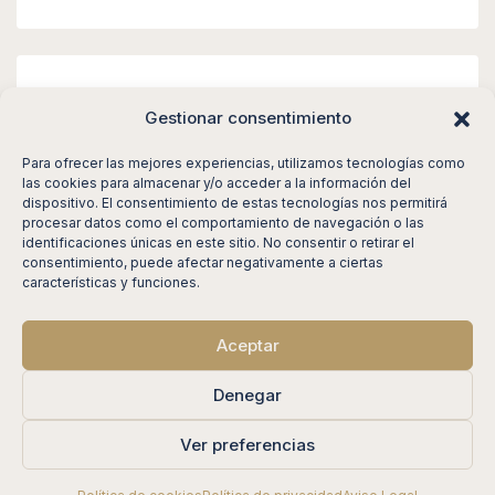
Meta
Gestionar consentimiento
Acceder
Para ofrecer las mejores experiencias, utilizamos tecnologías como
las cookies para almacenar y/o acceder a la información del
Feed de entradas
dispositivo. El consentimiento de estas tecnologías nos permitirá
procesar datos como el comportamiento de navegación o las
Feed de comentarios
identificaciones únicas en este sitio. No consentir o retirar el
consentimiento, puede afectar negativamente a ciertas
WordPress.org
características y funciones.
Aceptar
© DRD Properties - All rights reserved
Denegar
Ver preferencias