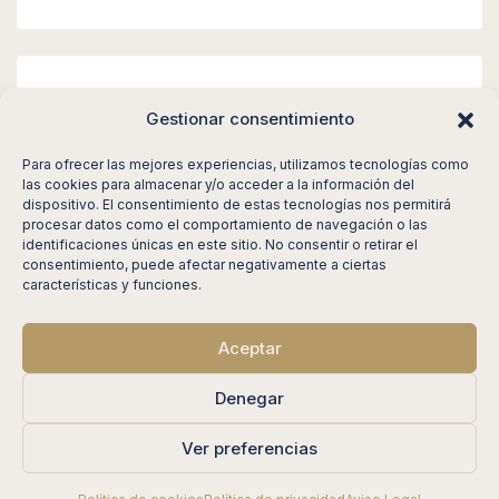
Meta
Gestionar consentimiento
Acceder
Para ofrecer las mejores experiencias, utilizamos tecnologías como
las cookies para almacenar y/o acceder a la información del
Feed de entradas
dispositivo. El consentimiento de estas tecnologías nos permitirá
procesar datos como el comportamiento de navegación o las
Feed de comentarios
identificaciones únicas en este sitio. No consentir o retirar el
consentimiento, puede afectar negativamente a ciertas
WordPress.org
características y funciones.
Aceptar
© DRD Properties - All rights reserved
Denegar
Ver preferencias